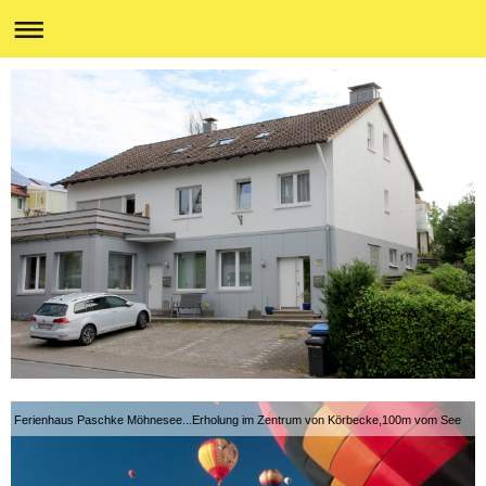
Ferienhaus Paschke Möhnesee...Erholung im Zentrum von Körbecke,100m vom See