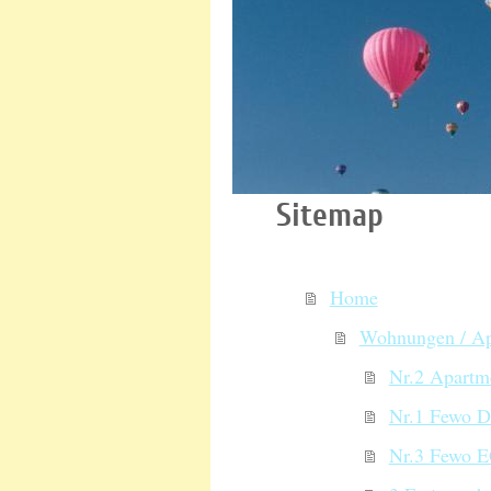
Sitemap
Home
Wohnungen / Ap
Nr.2 Apartm
Nr.1 Fewo D
Nr.3 Fewo 