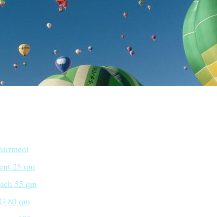
artment
ent 25 qm
ach 55 qm
EG 80 qm